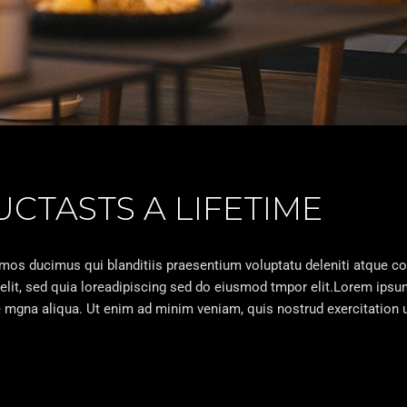
TASTS A LIFETIME
imos ducimus qui blanditiis praesentium voluptatu deleniti atque c
elit, sed quia loreadipiscing sed do eiusmod tmpor elit.Lorem ipsum
 mgna aliqua. Ut enim ad minim veniam, quis nostrud exercitation u