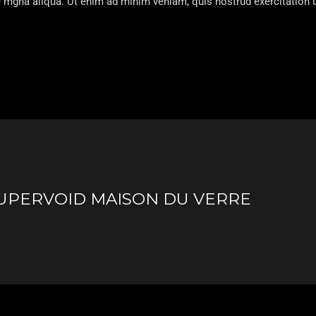
 mgna aliqua. Ut enim ad minim veniam, quis nostrud exercitation u
SUPERVOID MAISON DU VERRE