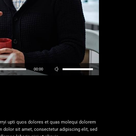
Utilisez
00:00
les
flèches
haut/bas
pour
augmenter
ou
diminuer
orryi upti quos dolores et quas molequi dolorem
le
 dolor sit amet, consectetur adipiscing elit, sed
volume.