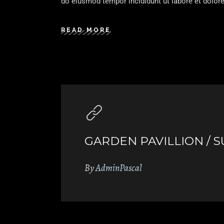
do eiusmod tempor incididunt ut labore et dolore
READ MORE
GARDEN PAVILLION / 
By
AdminPascal