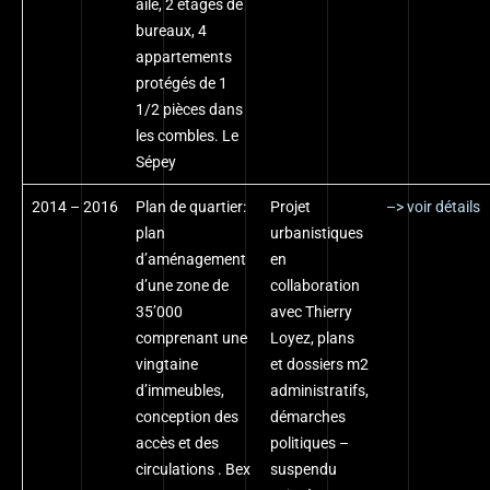
aile, 2 étages de
bureaux, 4
appartements
protégés de 1
1/2 pièces dans
les combles. Le
Sépey
2014 – 2016
Plan de quartier:
Projet
–> voir détails
plan
urbanistiques
d’aménagement
en
d’une zone de
collaboration
35’000
avec Thierry
comprenant une
Loyez, plans
vingtaine
et dossiers m2
d’immeubles,
administratifs,
conception des
démarches
accès et des
politiques –
circulations . Bex
suspendu