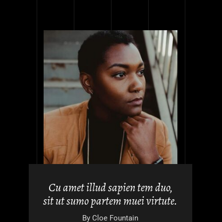
 lae
Cu amet illud sapien tem duo,
fabellas
sit ut sumo partem muei virtute.
By
Cloe Fountain