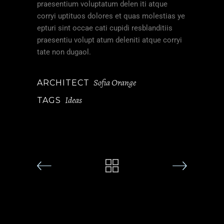
praesentium voluptatum delen iti atque
corryi uptituos dolores et quas molestias ye
epturi sint occae cati cupidi resblanditiis
praesentiu volupt atum deleniti atque corryi
tate non dugaol.
Sofia Orange
ARCHITECT
Ideas
TAGS