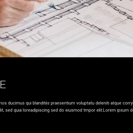
E
os ducimus qui blanditiis praesentium voluptatu deleniti atque corr
lit, sed quia loreadipiscing sed do eiusmod tmpor elit.Lorem ipsum do