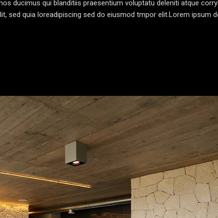
os ducimus qui blanditiis praesentium voluptatu deleniti atque corr
lit, sed quia loreadipiscing sed do eiusmod tmpor elit.Lorem ipsum do