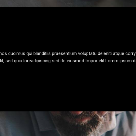
os ducimus qui blanditiis praesentium voluptatu deleniti atque corr
lit, sed quia loreadipiscing sed do eiusmod tmpor elit.Lorem ipsum do