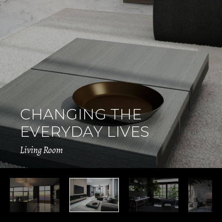
C
H
A
N
G
I
N
G
T
H
E
E
V
E
R
Y
D
A
Y
L
I
V
E
S
Living Room