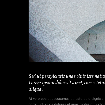
Sed ut perspiclatis unde olnis iste na
Lorem ipsum dolor sit amet, consectetur
aliqua.
At vero eos et accusamus et iusto odio dignis s
corryi upti quos dolores et quas moles qui dolor