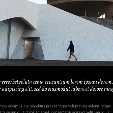
tus errorbetvoluta tema ccusantium lorem ipsum dorem
 adipiscing elit, sed do eiusmodut labore et dolore ma
imos ducimus qui blanditiis praesentium voluptatum deleniti atque
em ipsum quia dolor sit amet, consectetur adipisci velit, sed quia