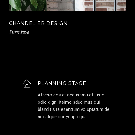
HANDELIER DESIGN
DES
rniture
Struct
PLANNING STAGE
At vero eos et accusamu et iusto
odio digni itsimo sducimus qui
blanditis ia esentium voluptatum deli
niti atque corryi upti qus.